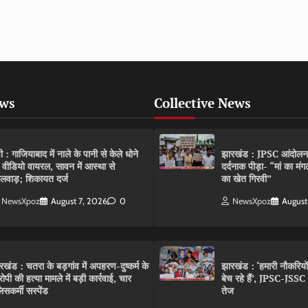
ews
Collective News
पी : गाजियाबाद में नाले के पानी से केले धोने
झारखंड : JPSC आंदोलन के 
 वीडियो वायरल, सावन में आस्था से
दर्दनाक पीड़ा- “मां का मं
लवाड़; शिकायत दर्ज
का खेत गिरवी”
NewsXpoz
August 7, 2026
0
NewsXpoz
August
रखंड : चतरा के बड़गांव में अपहरण-दुष्कर्म के
झारखंड : ‘हमारी नौकरियो
ोपी की हत्या मामले में बड़ी कार्रवाई, चार
बेच रहे हैं’, JPSC-JSS
िसकर्मी सस्पेंड
तेज