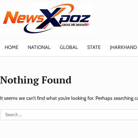
Skip
to
content
HOME
NATIONAL
GLOBAL
STATE
JHARKHAND
Nothing Found
It seems we can’t find what you’re looking for. Perhaps searching c
Search
for: