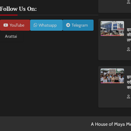
Follow Us On:
YouTube
Whatsapp
Telegram
झा
की
Arattai
लग
झा
दर
का
A House of Maya Me