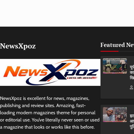
NewsXpoz
Featured N
यू
का
खि
NewsXpoz is excellent for news, magazines,
publishing and review sites. Amazing, fast-
loading modern magazines theme for personal
झा
or editorial use. You’ve literally never seen or used
आर
पुल
a magazine that looks or works like this before.