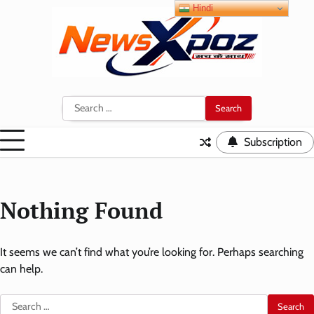
Skip
Hindi
to
content
Search
for:
Subscription
Nothing Found
It seems we can’t find what you’re looking for. Perhaps searching
can help.
Search