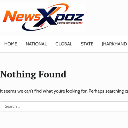
Skip
to
content
HOME
NATIONAL
GLOBAL
STATE
JHARKHAND
Nothing Found
It seems we can’t find what you’re looking for. Perhaps searching c
Search
for: