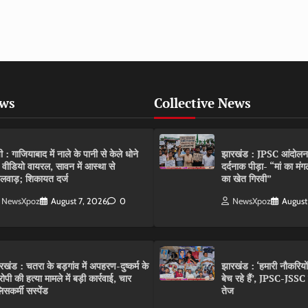
ews
Collective News
पी : गाजियाबाद में नाले के पानी से केले धोने
झारखंड : JPSC आंदोलन के 
 वीडियो वायरल, सावन में आस्था से
दर्दनाक पीड़ा- “मां का मं
लवाड़; शिकायत दर्ज
का खेत गिरवी”
NewsXpoz
August 7, 2026
0
NewsXpoz
August
रखंड : चतरा के बड़गांव में अपहरण-दुष्कर्म के
झारखंड : ‘हमारी नौकरियो
ोपी की हत्या मामले में बड़ी कार्रवाई, चार
बेच रहे हैं’, JPSC-JSS
िसकर्मी सस्पेंड
तेज