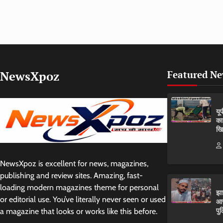
NewsXpoz
Featured N
यू
का
खि
NewsXpoz is excellent for news, magazines,
publishing and review sites. Amazing, fast-
loading modern magazines theme for personal
झा
or editorial use. You’ve literally never seen or used
आर
पुल
a magazine that looks or works like this before.