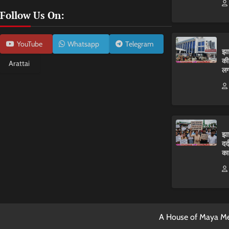
Follow Us On:
YouTube
Whatsapp
Telegram
झा
की
Arattai
लग
झा
दर
का
A House of Maya Me