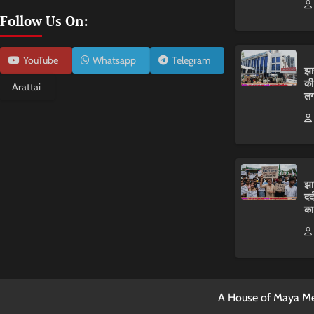
Follow Us On:
YouTube
Whatsapp
Telegram
झा
की
Arattai
लग
झा
दर
का
A House of Maya Me