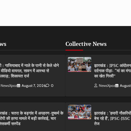
ews
Collective News
पी : गाजियाबाद में नाले के पानी से केले धोने
झारखंड : JPSC आंदोलन के 
 वीडियो वायरल, सावन में आस्था से
दर्दनाक पीड़ा- “मां का मं
लवाड़; शिकायत दर्ज
का खेत गिरवी”
NewsXpoz
August 7, 2026
0
NewsXpoz
August
रखंड : चतरा के बड़गांव में अपहरण-दुष्कर्म के
झारखंड : ‘हमारी नौकरियो
ोपी की हत्या मामले में बड़ी कार्रवाई, चार
बेच रहे हैं’, JPSC-JSS
िसकर्मी सस्पेंड
तेज