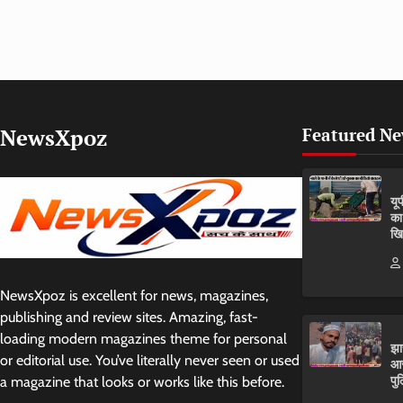
NewsXpoz
Featured N
यू
का
खि
NewsXpoz is excellent for news, magazines,
publishing and review sites. Amazing, fast-
loading modern magazines theme for personal
झा
or editorial use. You’ve literally never seen or used
आर
पुल
a magazine that looks or works like this before.