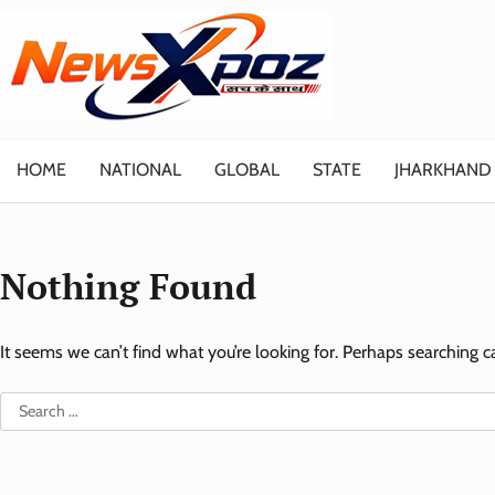
Skip
to
content
HOME
NATIONAL
GLOBAL
STATE
JHARKHAND
Nothing Found
It seems we can’t find what you’re looking for. Perhaps searching c
Search
for: