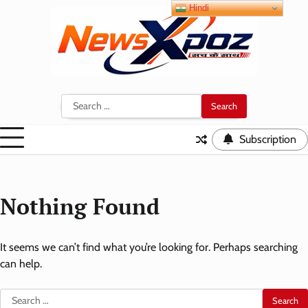
Skip
Hindi
to
content
Search
for:
Subscription
Nothing Found
It seems we can’t find what you’re looking for. Perhaps searching
can help.
Search