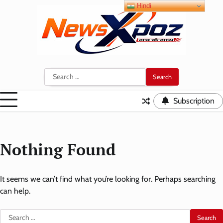
Skip
Hindi
to
content
Search
for:
Subscription
Nothing Found
It seems we can’t find what you’re looking for. Perhaps searching
can help.
Search