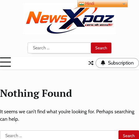
Skip
Hindi
to
content
Search
for:
Subscription
Nothing Found
It seems we can’t find what you’re looking for. Perhaps searching
can help.
Search