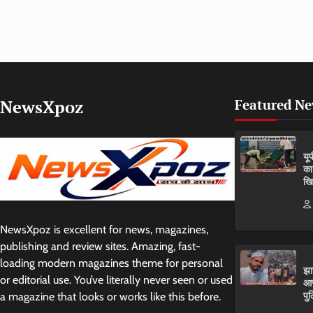
NewsXpoz
Featured N
यू
का
खि
NewsXpoz is excellent for news, magazines,
publishing and review sites. Amazing, fast-
loading modern magazines theme for personal
झा
or editorial use. You’ve literally never seen or used
आर
पुल
a magazine that looks or works like this before.