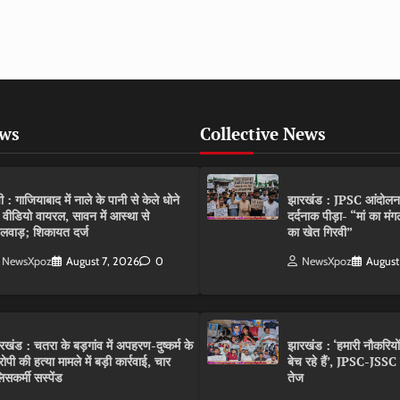
ews
Collective News
पी : गाजियाबाद में नाले के पानी से केले धोने
झारखंड : JPSC आंदोलन के 
 वीडियो वायरल, सावन में आस्था से
दर्दनाक पीड़ा- “मां का मं
लवाड़; शिकायत दर्ज
का खेत गिरवी”
NewsXpoz
August 7, 2026
0
NewsXpoz
August
रखंड : चतरा के बड़गांव में अपहरण-दुष्कर्म के
झारखंड : ‘हमारी नौकरियो
ोपी की हत्या मामले में बड़ी कार्रवाई, चार
बेच रहे हैं’, JPSC-JSS
िसकर्मी सस्पेंड
तेज