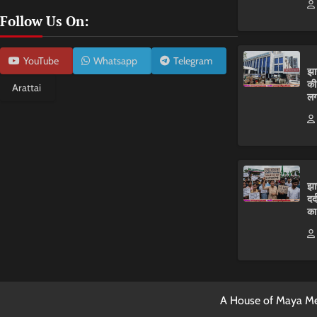
Follow Us On:
YouTube
Whatsapp
Telegram
झा
की
Arattai
लग
झा
दर
का
A House of Maya Me