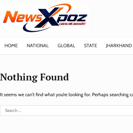
Skip
to
content
HOME
NATIONAL
GLOBAL
STATE
JHARKHAND
Nothing Found
It seems we can’t find what you’re looking for. Perhaps searching c
Search
for: