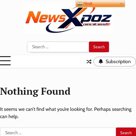
Skip
Hindi
to
content
Search
for:
Subscription
Nothing Found
It seems we can’t find what you’re looking for. Perhaps searching
can help.
Search