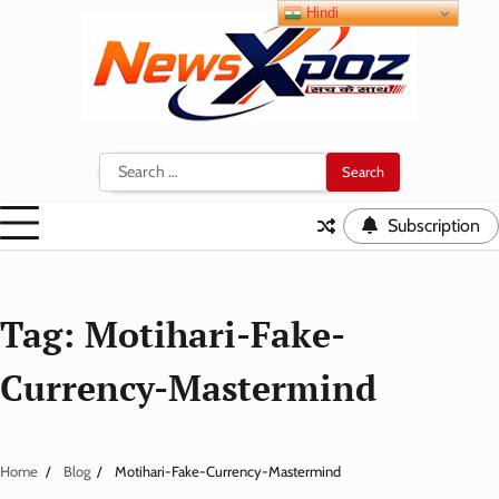
Skip
Hindi
to
content
Search
for:
Subscription
Tag:
Motihari-Fake-
Currency-Mastermind
Home
Blog
Motihari-Fake-Currency-Mastermind