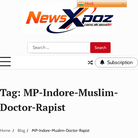
Skip
Hindi
to
content
Search
for:
Subscription
Tag:
MP-Indore-Muslim-
Doctor-Rapist
Home
Blog
MP-Indore-Muslim-Doctor-Rapist