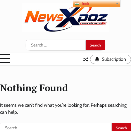
Skip
Hindi
to
content
Search
for:
Subscription
Nothing Found
It seems we can’t find what you’re looking for. Perhaps searching
can help.
Search