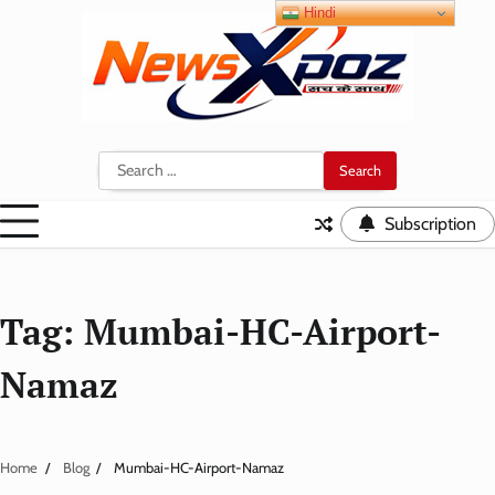
Skip
Hindi
to
content
Search
for:
Subscription
Tag:
Mumbai-HC-Airport-
Namaz
Home
Blog
Mumbai-HC-Airport-Namaz