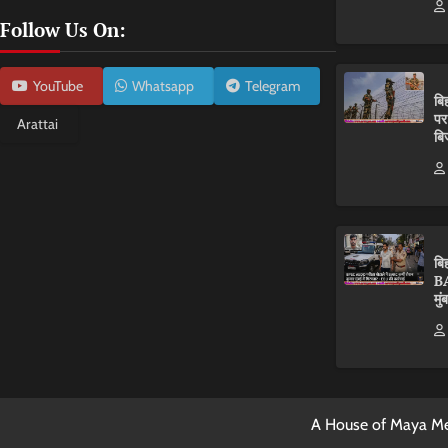
Follow Us On:
YouTube
Whatsapp
Telegram
बि
पर
Arattai
बि
बि
BA
मुं
A House of Maya Me