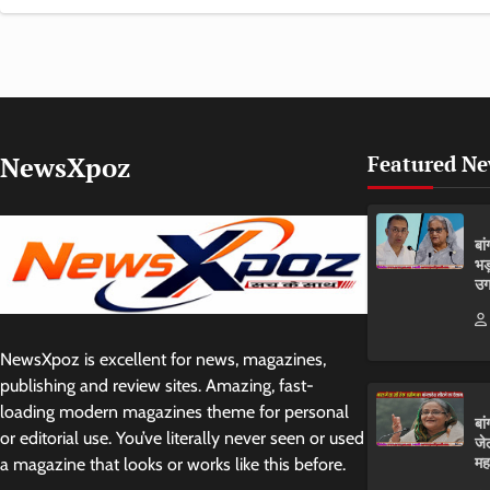
NewsXpoz
Featured N
बा
भड
उग
NewsXpoz is excellent for news, magazines,
publishing and review sites. Amazing, fast-
loading modern magazines theme for personal
बा
or editorial use. You’ve literally never seen or used
जे
मह
a magazine that looks or works like this before.