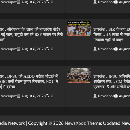
NewsXpoz
August 6, 2026
0
NewsXpoz
August
हार : औरंगाबाद के ‘लाल’ की बांग्लादेश बॉर्डर
झारखंड : SIR के बाद EC
 गई जान, ड्यूटी कर रहे BSF जवान पर गिरी
लिस्ट… 43 लाख से ज्याद
जली
मतदाता सूची से बाहर
NewsXpoz
August 6, 2026
0
NewsXpoz
August
हार : BPSC की AEDO परीक्षा घोटाले में
झारखंड : JPSC अनियमि
RC कर्मी रोशन कुमार गिरफ्तार, EOU ने
आंदोलन तेज… CM हेमंत ने
बई में दबोचा
प्रस्ताव, 5 और आरोपी धर
NewsXpoz
August 6, 2026
0
NewsXpoz
August
dia Network | Copyright © 2026
NewsXpoz
Theme: Updated Ne