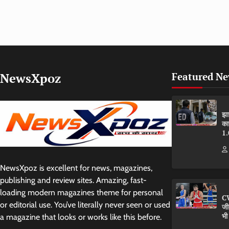
NewsXpoz
Featured N
झा
का
1.
NewsXpoz is excellent for news, magazines,
publishing and review sites. Amazing, fast-
loading modern magazines theme for personal
CW
or editorial use. You’ve literally never seen or used
जी
भी
a magazine that looks or works like this before.