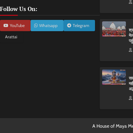
Follow Us On:
YouTube
Whatsapp
Telegram
श्
मे
Arattai
पहु
सा
मह
अद
A House of Maya Me