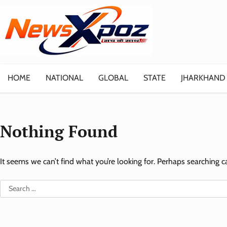
Skip
to
content
HOME
NATIONAL
GLOBAL
STATE
JHARKHAND
Nothing Found
It seems we can’t find what you’re looking for. Perhaps searching c
Search
for: