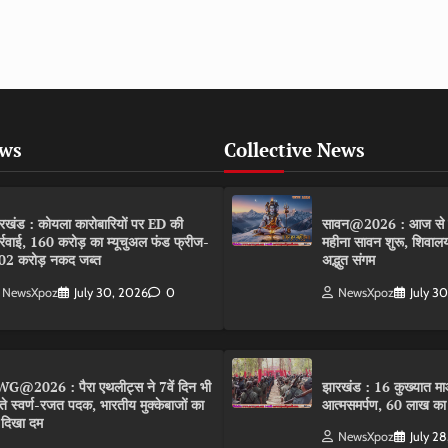
ews
Collective News
रखंड : कोयला कारोबारियों पर ED की
सावन@2026 : आज से मह
र्रवाई, 160 करोड़ का म्यूचुअल फंड फ्रीज-
महीना सावन शुरू, शिवालयों
02 करोड़ नकद जब्त
अद्भुत संगम
NewsXpoz
July 30, 2026
0
NewsXpoz
July 3
G@2026 : पैरा एथलीट्स ने 7वें दिन भी
झारखंड : 16 कुख्यात माओ
ते स्वर्ण-रजत पदक, भारतीय मुक्केबाजों का
आत्मसमर्पण, 60 लाख का
 दिखा दम
NewsXpoz
July 2