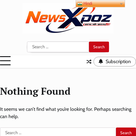
Skip
Hindi
to
content
Search
for:
Subscription
Nothing Found
It seems we can’t find what you’re looking for. Perhaps searching
can help.
Search