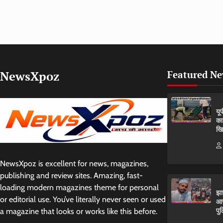
NewsXpoz
Featured N
यू
का
खि
NewsXpoz is excellent for news, magazines,
publishing and review sites. Amazing, fast-
loading modern magazines theme for personal
झा
or editorial use. You’ve literally never seen or used
आर
पुल
a magazine that looks or works like this before.