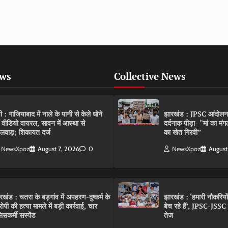
ews
Collective News
पी : गाजियाबाद में नाले के पानी से केले धोने
झारखंड : JPSC आंदोलन के 
 वीडियो वायरल, सावन में आस्था से
दर्दनाक पीड़ा- “मां का मं
लवाड़; शिकायत दर्ज
का खेत गिरवी”
NewsXpoz
August 7, 2026
0
NewsXpoz
August
रखंड : चतरा के बड़गांव में अपहरण-दुष्कर्म के
झारखंड : ‘हमारी नौकरियो
ोपी की हत्या मामले में बड़ी कार्रवाई, चार
बेच रहे हैं’, JPSC-JSS
िसकर्मी सस्पेंड
तेज