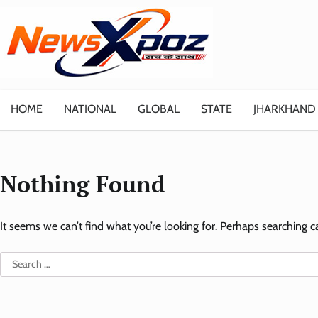
Skip
to
content
HOME
NATIONAL
GLOBAL
STATE
JHARKHAND
Nothing Found
It seems we can’t find what you’re looking for. Perhaps searching c
Search
for: