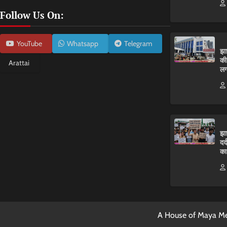
Follow Us On:
YouTube
Whatsapp
Telegram
झा
की
Arattai
लग
झा
दर
का
A House of Maya Me