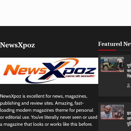
NewsXpoz
Featured N
यू
का
खि
NewsXpoz is excellent for news, magazines,
publishing and review sites. Amazing, fast-
loading modern magazines theme for personal
झा
or editorial use. You’ve literally never seen or used
आर
पुल
a magazine that looks or works like this before.