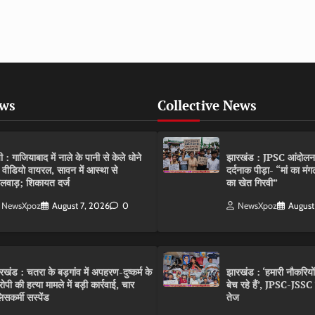
ews
Collective News
पी : गाजियाबाद में नाले के पानी से केले धोने
झारखंड : JPSC आंदोलन के 
 वीडियो वायरल, सावन में आस्था से
दर्दनाक पीड़ा- “मां का मं
लवाड़; शिकायत दर्ज
का खेत गिरवी”
NewsXpoz
August 7, 2026
0
NewsXpoz
August
रखंड : चतरा के बड़गांव में अपहरण-दुष्कर्म के
झारखंड : ‘हमारी नौकरियो
ोपी की हत्या मामले में बड़ी कार्रवाई, चार
बेच रहे हैं’, JPSC-JSS
िसकर्मी सस्पेंड
तेज