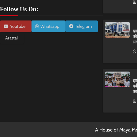
Follow Us On:
YouTube
Whatsapp
Telegram
झा
की
Arattai
लग
झा
दर
का
A House of Maya Me