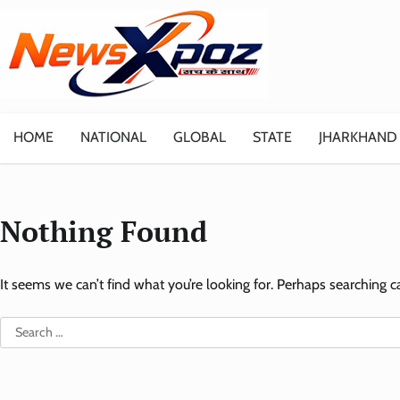
Skip
to
content
HOME
NATIONAL
GLOBAL
STATE
JHARKHAND
Nothing Found
It seems we can’t find what you’re looking for. Perhaps searching c
Search
for: