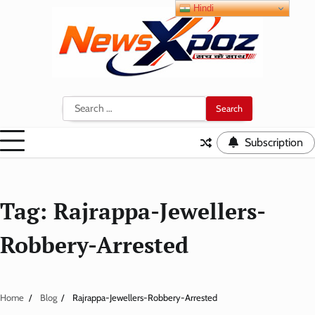
Skip
Hindi
to
content
Search
for:
Subscription
Tag:
Rajrappa-Jewellers-
Robbery-Arrested
Home
Blog
Rajrappa-Jewellers-Robbery-Arrested