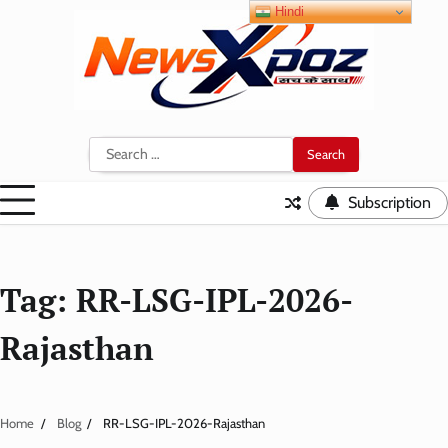
Skip
Hindi
to
content
Search
for:
Subscription
Tag:
RR-LSG-IPL-2026-
Rajasthan
Home
Blog
RR-LSG-IPL-2026-Rajasthan