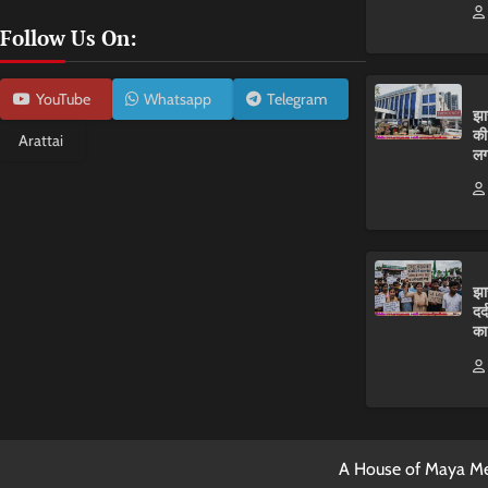
Follow Us On:
YouTube
Whatsapp
Telegram
झा
की
Arattai
लग
झा
दर
का
A House of Maya Me