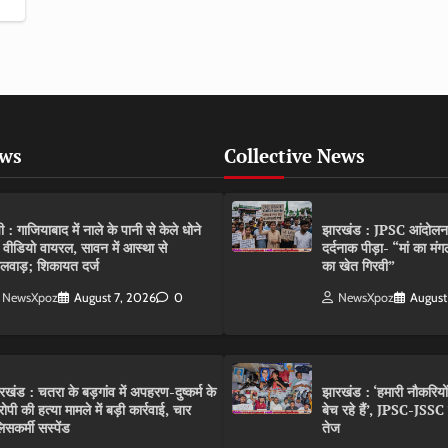
ews
Collective News
पी : गाजियाबाद में नाले के पानी से केले धोने
झारखंड : JPSC आंदोलन के 
 वीडियो वायरल, सावन में आस्था से
दर्दनाक पीड़ा- “मां का मं
लवाड़; शिकायत दर्ज
का खेत गिरवी”
NewsXpoz
August 7, 2026
0
NewsXpoz
August
रखंड : चतरा के बड़गांव में अपहरण-दुष्कर्म के
झारखंड : ‘हमारी नौकरियो
ोपी की हत्या मामले में बड़ी कार्रवाई, चार
बेच रहे हैं’, JPSC-JSS
िसकर्मी सस्पेंड
तेज