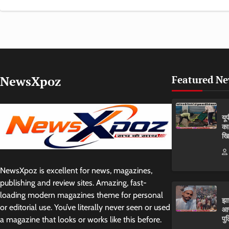
NewsXpoz
Featured N
यू
का
खि
NewsXpoz is excellent for news, magazines,
publishing and review sites. Amazing, fast-
loading modern magazines theme for personal
झा
or editorial use. You’ve literally never seen or used
आर
पुल
a magazine that looks or works like this before.