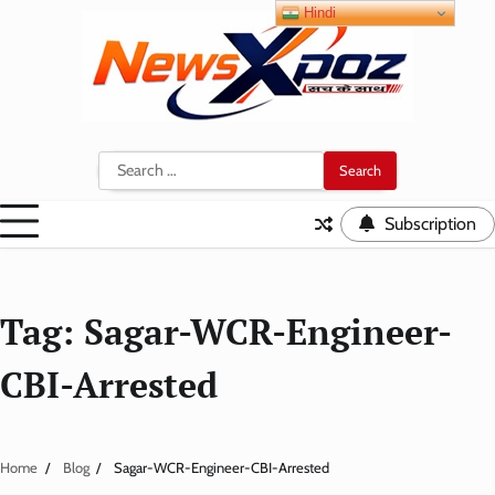
Skip
Hindi
to
content
Search
for:
Subscription
Tag:
Sagar-WCR-Engineer-
CBI-Arrested
Home
Blog
Sagar-WCR-Engineer-CBI-Arrested