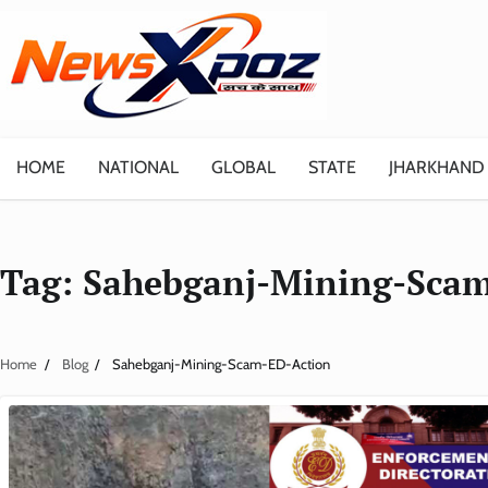
Skip
to
content
HOME
NATIONAL
GLOBAL
STATE
JHARKHAND
Tag:
Sahebganj-Mining-Scam
Home
Blog
Sahebganj-Mining-Scam-ED-Action