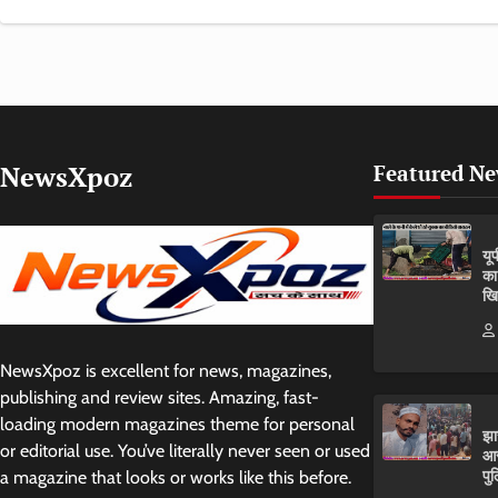
NewsXpoz
Featured N
यू
का
खि
NewsXpoz is excellent for news, magazines,
publishing and review sites. Amazing, fast-
loading modern magazines theme for personal
झा
or editorial use. You’ve literally never seen or used
आर
पुल
a magazine that looks or works like this before.