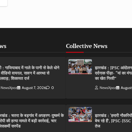
ews
Collective News
पी : गाजियाबाद में नाले के पानी से केले धोने
झारखंड : JPSC आंदोलन के 
 वीडियो वायरल, सावन में आस्था से
दर्दनाक पीड़ा- “मां का मं
लवाड़; शिकायत दर्ज
का खेत गिरवी”
NewsXpoz
August 7, 2026
0
NewsXpoz
August
रखंड : चतरा के बड़गांव में अपहरण-दुष्कर्म के
झारखंड : ‘हमारी नौकरियो
ोपी की हत्या मामले में बड़ी कार्रवाई, चार
बेच रहे हैं’, JPSC-JSS
िसकर्मी सस्पेंड
तेज