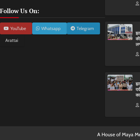
Follow Us On:
YouTube
Whatsapp
Telegram
झा
की
Arattai
लग
झा
दर
का
A House of Maya Me