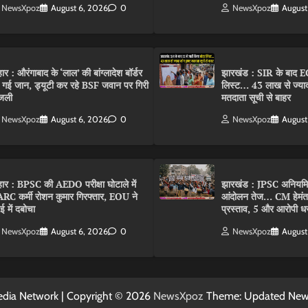
NewsXpoz
August 6, 2026
0
NewsXpoz
August
हार : औरंगाबाद के ‘लाल’ की बांग्लादेश बॉर्डर
झारखंड : SIR के बाद EC
 गई जान, ड्यूटी कर रहे BSF जवान पर गिरी
लिस्ट… 43 लाख से ज्याद
जली
मतदाता सूची से बाहर
NewsXpoz
August 6, 2026
0
NewsXpoz
August
हार : BPSC की AEDO परीक्षा घोटाले में
झारखंड : JPSC अनियमि
RC कर्मी रोशन कुमार गिरफ्तार, EOU ने
आंदोलन तेज… CM हेमंत ने
बई में दबोचा
प्रस्ताव, 5 और आरोपी धर
NewsXpoz
August 6, 2026
0
NewsXpoz
August
dia Network | Copyright © 2026
NewsXpoz
Theme: Updated Ne