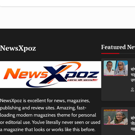
NewsXpoz
Featured N
बा
भड
उग
NewsXpoz is excellent for news, magazines,
publishing and review sites. Amazing, fast-
loading modern magazines theme for personal
बा
or editorial use. You’ve literally never seen or used
जे
मह
a magazine that looks or works like this before.