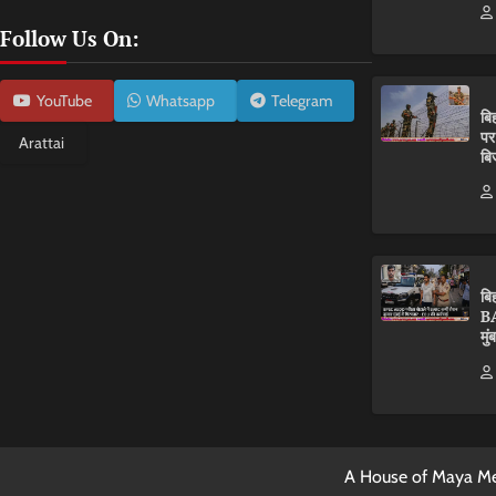
Follow Us On:
YouTube
Whatsapp
Telegram
बि
पर
Arattai
बि
बि
BA
मुं
A House of Maya Me