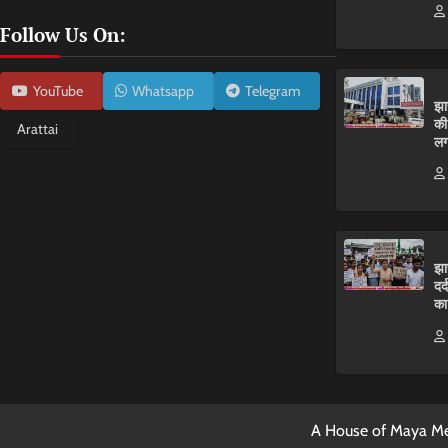
Follow Us On:
YouTube
Whatsapp
Telegram
झा
की
Arattai
लग
झा
दर
का
A House of Maya Me