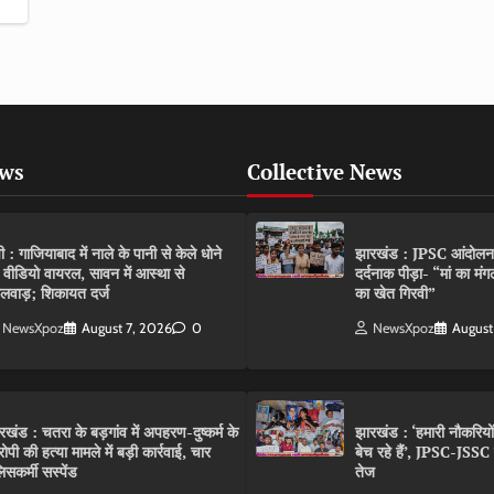
ews
Collective News
पी : गाजियाबाद में नाले के पानी से केले धोने
झारखंड : JPSC आंदोलन के 
 वीडियो वायरल, सावन में आस्था से
दर्दनाक पीड़ा- “मां का मं
लवाड़; शिकायत दर्ज
का खेत गिरवी”
NewsXpoz
August 7, 2026
0
NewsXpoz
August
रखंड : चतरा के बड़गांव में अपहरण-दुष्कर्म के
झारखंड : ‘हमारी नौकरियो
ोपी की हत्या मामले में बड़ी कार्रवाई, चार
बेच रहे हैं’, JPSC-JSS
िसकर्मी सस्पेंड
तेज