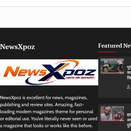
NewsXpoz
Featured N
यू
का
खि
NewsXpoz is excellent for news, magazines,
publishing and review sites. Amazing, fast-
loading modern magazines theme for personal
झा
or editorial use. You’ve literally never seen or used
आर
पुल
a magazine that looks or works like this before.