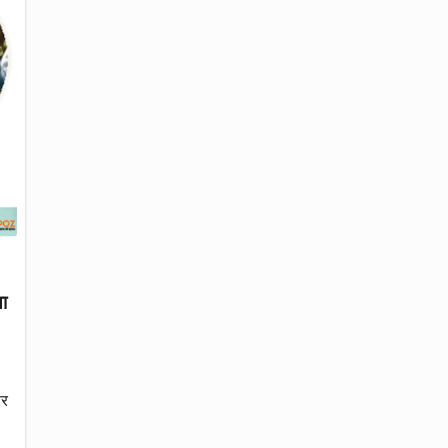
षा
पर