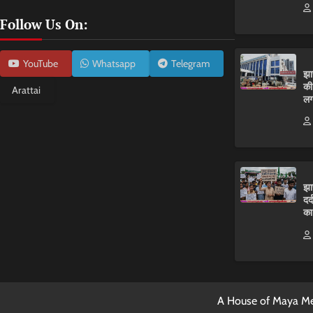
Follow Us On:
YouTube
Whatsapp
Telegram
झा
की
Arattai
लग
झा
दर
का
A House of Maya Me