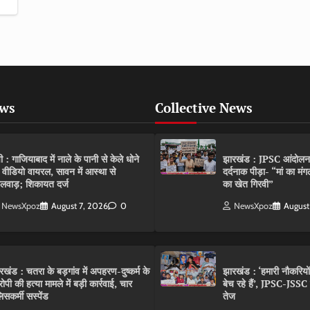
ews
Collective News
पी : गाजियाबाद में नाले के पानी से केले धोने
झारखंड : JPSC आंदोलन के 
 वीडियो वायरल, सावन में आस्था से
दर्दनाक पीड़ा- “मां का मं
लवाड़; शिकायत दर्ज
का खेत गिरवी”
NewsXpoz
August 7, 2026
0
NewsXpoz
August
रखंड : चतरा के बड़गांव में अपहरण-दुष्कर्म के
झारखंड : ‘हमारी नौकरियो
ोपी की हत्या मामले में बड़ी कार्रवाई, चार
बेच रहे हैं’, JPSC-JSS
िसकर्मी सस्पेंड
तेज