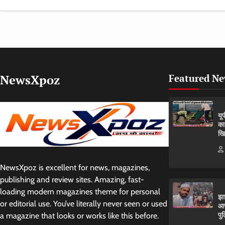
NewsXpoz
Featured N
यू
का
खि
NewsXpoz is excellent for news, magazines,
publishing and review sites. Amazing, fast-
loading modern magazines theme for personal
झा
or editorial use. You’ve literally never seen or used
आर
पुल
a magazine that looks or works like this before.