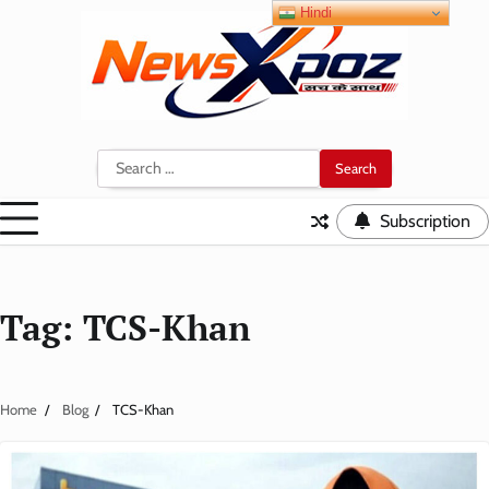
Skip
Hindi
to
content
Search
for:
Subscription
Tag:
TCS-Khan
Home
Blog
TCS-Khan