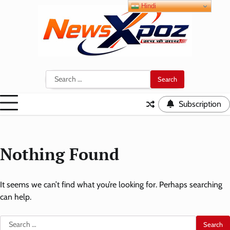
Skip
Hindi
to
content
Search
for:
Subscription
Nothing Found
It seems we can’t find what you’re looking for. Perhaps searching
can help.
Search