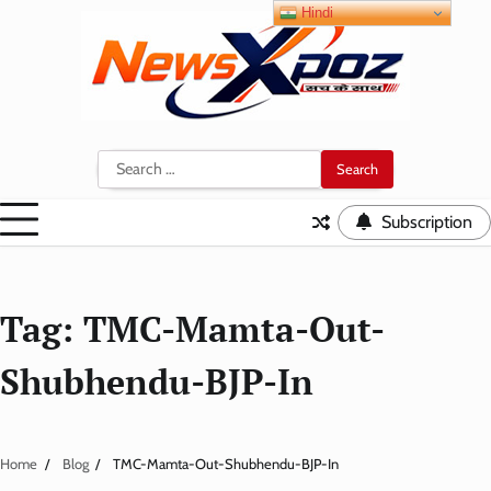
Skip
Hindi
to
content
Search
for:
Subscription
Tag:
TMC-Mamta-Out-
Shubhendu-BJP-In
Home
Blog
TMC-Mamta-Out-Shubhendu-BJP-In