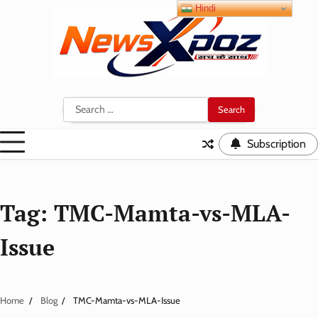
Skip
Hindi
to
content
Search
for:
Subscription
Tag:
TMC-Mamta-vs-MLA-
Issue
Home
Blog
TMC-Mamta-vs-MLA-Issue