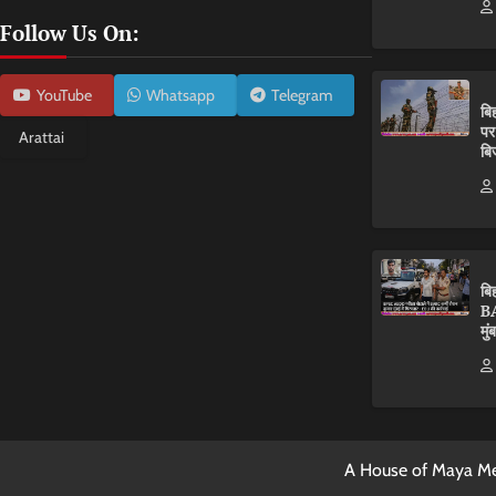
Follow Us On:
YouTube
Whatsapp
Telegram
बि
पर
Arattai
बि
बि
BA
मुं
A House of Maya Me