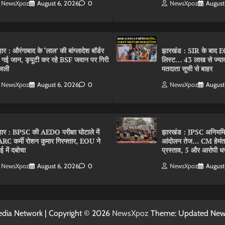
NewsXpoz
August 6, 2026
0
NewsXpoz
August
हार : औरंगाबाद के ‘लाल’ की बांग्लादेश बॉर्डर
झारखंड : SIR के बाद EC
 गई जान, ड्यूटी कर रहे BSF जवान पर गिरी
लिस्ट… 43 लाख से ज्याद
जली
मतदाता सूची से बाहर
NewsXpoz
August 6, 2026
0
NewsXpoz
August
हार : BPSC की AEDO परीक्षा घोटाले में
झारखंड : JPSC अनियमि
RC कर्मी रोशन कुमार गिरफ्तार, EOU ने
आंदोलन तेज… CM हेमंत ने
बई में दबोचा
प्रस्ताव, 5 और आरोपी धर
NewsXpoz
August 6, 2026
0
NewsXpoz
August
dia Network | Copyright © 2026
NewsXpoz
Theme: Updated Ne