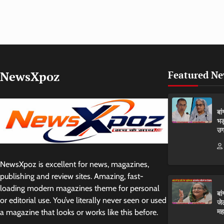
NewsXpoz
Featured N
बा
भड
उग
NewsXpoz is excellent for news, magazines,
publishing and review sites. Amazing, fast-
loading modern magazines theme for personal
बा
or editorial use. You’ve literally never seen or used
जे
मह
a magazine that looks or works like this before.