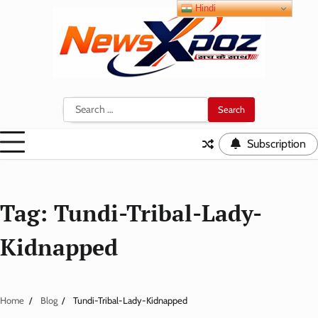
Skip
Hindi
to
content
Search
for:
Subscription
Tag:
Tundi-Tribal-Lady-
Kidnapped
Home
Blog
Tundi-Tribal-Lady-Kidnapped