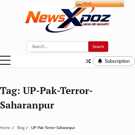
Skip
Hindi
to
content
Search
for:
Subscription
Tag:
UP-Pak-Terror-
Saharanpur
Home
Blog
UP-Pak-Terror-Saharanpur