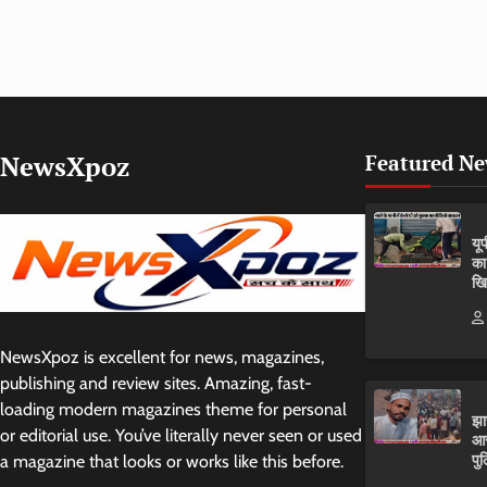
NewsXpoz
Featured N
यू
का
खि
NewsXpoz is excellent for news, magazines,
publishing and review sites. Amazing, fast-
loading modern magazines theme for personal
झा
or editorial use. You’ve literally never seen or used
आर
पुल
a magazine that looks or works like this before.