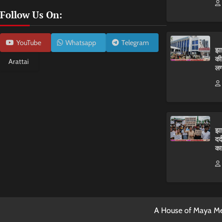
Follow Us On:
YouTube
Whatsapp
Telegram
झा
की
Arattai
लग
झा
दर
का
A House of Maya Me