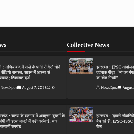
ews
Collective News
पी : गाजियाबाद में नाले के पानी से केले धोने
झारखंड : JPSC आंदोलन के 
 वीडियो वायरल, सावन में आस्था से
दर्दनाक पीड़ा- “मां का मं
लवाड़; शिकायत दर्ज
का खेत गिरवी”
NewsXpoz
August 7, 2026
0
NewsXpoz
August
रखंड : चतरा के बड़गांव में अपहरण-दुष्कर्म के
झारखंड : ‘हमारी नौकरियो
ोपी की हत्या मामले में बड़ी कार्रवाई, चार
बेच रहे हैं’, JPSC-JSS
िसकर्मी सस्पेंड
तेज