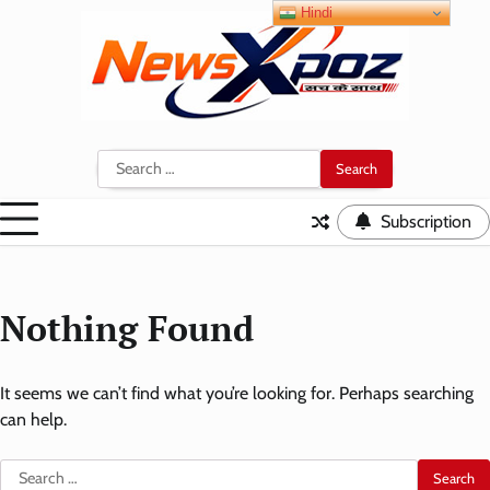
Skip
Hindi
to
content
Search
for:
Subscription
Nothing Found
It seems we can’t find what you’re looking for. Perhaps searching
can help.
Search