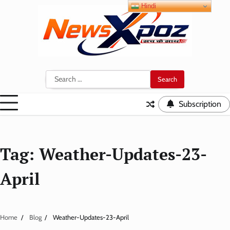
Skip
Hindi
to
content
Search
for:
Subscription
Tag:
Weather-Updates-23-
April
Home
Blog
Weather-Updates-23-April