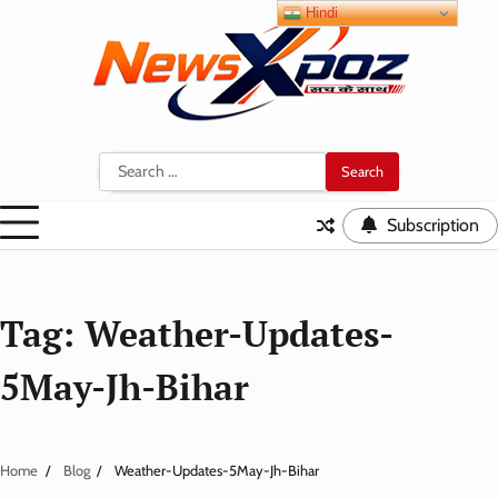
Skip
Hindi
to
content
Search
for:
Subscription
Tag:
Weather-Updates-
5May-Jh-Bihar
Home
Blog
Weather-Updates-5May-Jh-Bihar