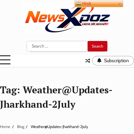
Skip
Hindi
to
content
Search
for:
Subscription
Tag:
Weather@Updates-
Jharkhand-2July
Home
Blog
Weather@Updates-Jharkhand-2July