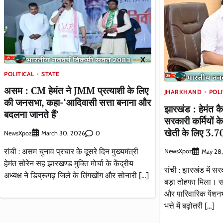
POLITICAL
STATE
असम : CM हेमंत ने JMM प्रत्याशी के लिए
JHARKHAND
POLI
की जनसभा, कहा-‘आदिवासी सत्ता बनाना और
झारखंड : हेमंत क
बदलना जानते हैं’
सरकारी कर्मियों क
खेती के लिए 3.
NewsXpoz
0
March 30, 2026
रांची : असम चुनाव प्रचार के दूसरे दिन मुख्यमंत्री
NewsXpoz
May 28
हेमंत सोरेन सह झारखण्ड मुक्ति मोर्चा के केंद्रीय
रांची : झारखंड में स
अध्यक्ष ने डिब्रूगढ़ जिले के तिंगखोंग और सोनारी […]
बड़ा तोहफा मिला। सरक
और पारिवारिक पेंशनभ
भत्ते में बढ़ोतरी […]