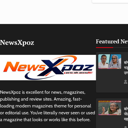
NewsXpoz
Featured N
बा
भड
उग
NewsXpoz is excellent for news, magazines,
publishing and review sites. Amazing, fast-
loading modern magazines theme for personal
बा
or editorial use. You’ve literally never seen or used
जे
मह
a magazine that looks or works like this before.