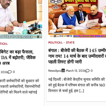
POLITICAL
STATE
TICAL
बंगाल : बीजेपी की बैठक में 145 उम्मीद
ैबिनेट का बड़ा फैसला,
नाम तय! 14 मार्च के बाद उम्मीदवारों 
े DA में बढ़ोतरी; जैविक
पहली लिस्ट होगी जारी
70 अरब
NewsXpoz
0
March 13, 2026
0
, 2026
नई दिल्ली : बीजेपी केंद्रीय चुनाव समिति की 
रकारी कर्मचारियों को बुधवार को
को हुई बैठक में पश्चिम बंगाल की करीब 160 
ारी कर्मचारियों, पेंशनभोगियों
विस्तार से चर्चा हुई. इस […]
ोगियों को मिलने वाले महंगाई