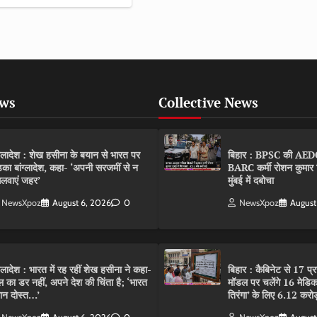
ews
Collective News
ंग्लादेश : शेख हसीना के बयान से भारत पर
बिहार : BPSC की AEDO पर
़का बांग्लादेश, कहा- ‘अपनी सरजमीं से न
BARC कर्मी रोशन कुमार 
लवाएं जहर’
मुंबई में दबोचा
NewsXpoz
August 6, 2026
0
NewsXpoz
August
ंग्लादेश : भारत में रह रहीं शेख हसीना ने कहा-
बिहार : कैबिनेट से 17 प्
ल का डर नहीं, अपने देश की चिंता है; ‘भारत
मॉडल पर चलेंगे 16 मेडि
ान दोस्त…’
तिरंगा’ के लिए 6.12 करोड