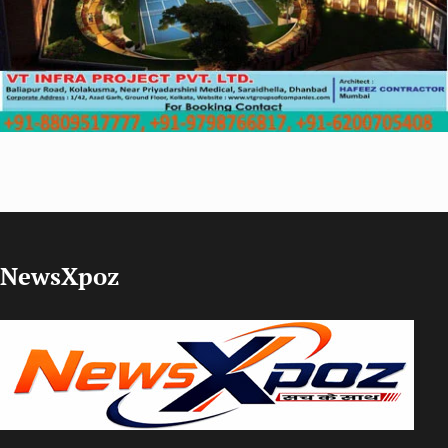
NewsXpoz