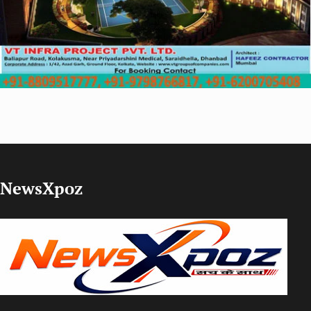
NewsXpoz