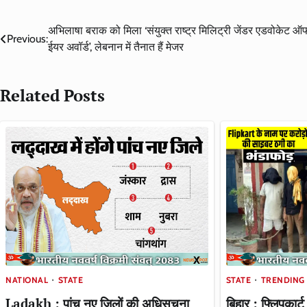
Post
अभिलाषा बराक को मिला ‘संयुक्त राष्ट्र मिलिट्री जेंडर एडवोकेट ऑ
Previous:
ईयर अवॉर्ड’, लेबनान में तैनात हैं मेजर
navigation
Related Posts
NATIONAL
STATE
STATE
TRENDING
Ladakh : पांच नए जिलों की अधिसूचना
बिहार : फ्लिपकार्