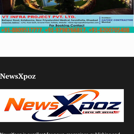
NewsXpoz