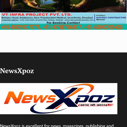
NewsXpoz
NewsXpoz is excellent for news, magazines, publishing and