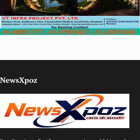
NewsXpoz