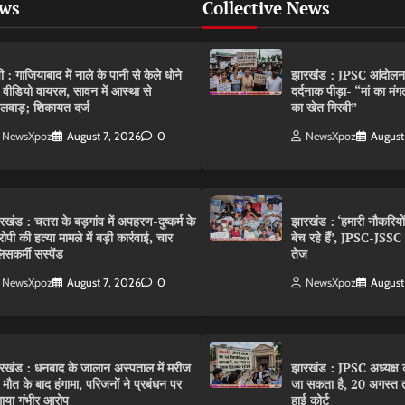
ews
Collective News
पी : गाजियाबाद में नाले के पानी से केले धोने
झारखंड : JPSC आंदोलन के 
 वीडियो वायरल, सावन में आस्था से
दर्दनाक पीड़ा- “मां का मं
लवाड़; शिकायत दर्ज
का खेत गिरवी”
NewsXpoz
August 7, 2026
0
NewsXpoz
August
रखंड : चतरा के बड़गांव में अपहरण-दुष्कर्म के
झारखंड : ‘हमारी नौकरियो
ोपी की हत्या मामले में बड़ी कार्रवाई, चार
बेच रहे हैं’, JPSC-JSS
िसकर्मी सस्पेंड
तेज
NewsXpoz
August 7, 2026
0
NewsXpoz
August
रखंड : धनबाद के जालान अस्पताल में मरीज
झारखंड : JPSC अध्यक्ष क
 मौत के बाद हंगामा, परिजनों ने प्रबंधन पर
जा सकता है, 20 अगस्त 
ाया गंभीर आरोप
हाई कोर्ट