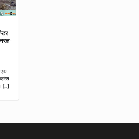
प्टर
 जनरल-
ा एक
क्रैश
ा […]