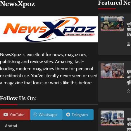
NewsXpoz
Featured N
यू
का
खि
NewsXpoz is excellent for news, magazines,
publishing and review sites. Amazing, fast-
loading modern magazines theme for personal
झा
or editorial use. You’ve literally never seen or used
आर
पुल
a magazine that looks or works like this before.
Follow Us On:
YouTube
Whatsapp
Telegram
झा
की
Arattai
लग