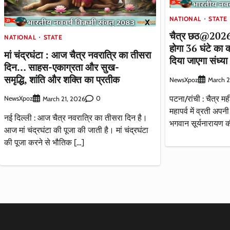
NATIONAL
STATE
चैत्र छठ@2026
NATIONAL
STATE
होगा 36 घंटे का 
मां चंद्रघंटा : आज चैत्र नवरात्रि का तीसरा
दिया जाएगा संध्या 
दिन… साहस-एकाग्रता और सुख-
समृद्धि, शांति और शक्ति का प्रतीक
NewsXpoz
March 2
पटना/रांची : चैत्र मह
NewsXpoz
0
March 21, 2026
महापर्व में व्रती अप
नई दिल्ली : आज चैत्र नवरात्रि का तीसरा दिन है।
भगवान सूर्यनारायण 
आज मां चंद्रघंटा की पूजा की जाती है। मां चंद्रघंटा
की पूजा करने से भौतिक […]