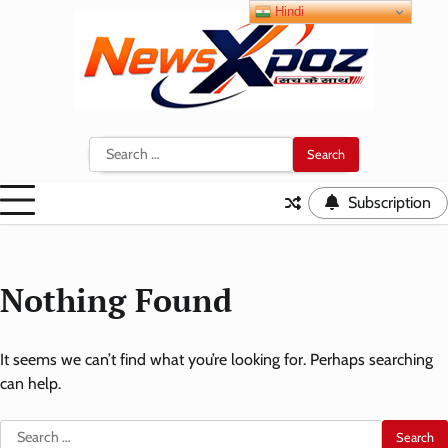
Skip
Hindi
to
content
Search
for:
Subscription
Nothing Found
It seems we can’t find what you’re looking for. Perhaps searching
can help.
Search