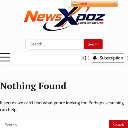
Skip
Hindi
to
content
Search
for:
Subscription
Nothing Found
It seems we can’t find what you’re looking for. Perhaps searching
can help.
Search