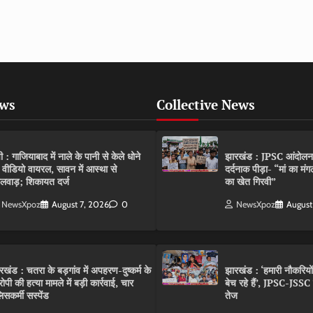
ews
Collective News
पी : गाजियाबाद में नाले के पानी से केले धोने
झारखंड : JPSC आंदोलन के 
 वीडियो वायरल, सावन में आस्था से
दर्दनाक पीड़ा- “मां का मं
लवाड़; शिकायत दर्ज
का खेत गिरवी”
NewsXpoz
August 7, 2026
0
NewsXpoz
August
रखंड : चतरा के बड़गांव में अपहरण-दुष्कर्म के
झारखंड : ‘हमारी नौकरियो
ोपी की हत्या मामले में बड़ी कार्रवाई, चार
बेच रहे हैं’, JPSC-JSS
िसकर्मी सस्पेंड
तेज