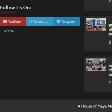
Follow Us On:
YouTube
Whatsapp
Telegram
झा
की
Arattai
लग
झा
दर
का
A House of Maya Me