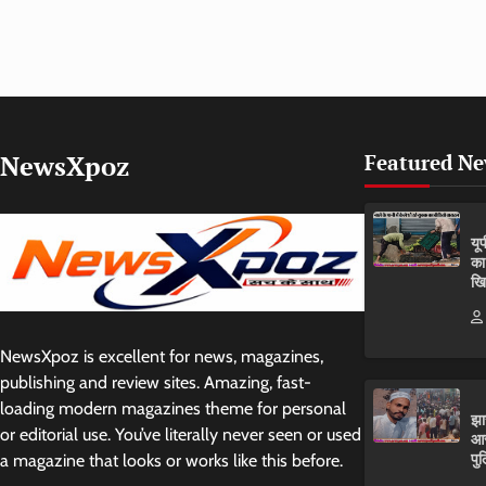
NewsXpoz
Featured N
यू
का
खि
NewsXpoz is excellent for news, magazines,
publishing and review sites. Amazing, fast-
loading modern magazines theme for personal
झा
or editorial use. You’ve literally never seen or used
आर
पुल
a magazine that looks or works like this before.