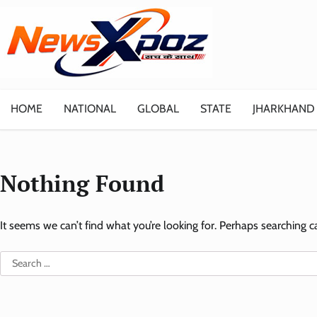
Skip
to
content
HOME
NATIONAL
GLOBAL
STATE
JHARKHAND
Nothing Found
It seems we can’t find what you’re looking for. Perhaps searching c
Search
for: