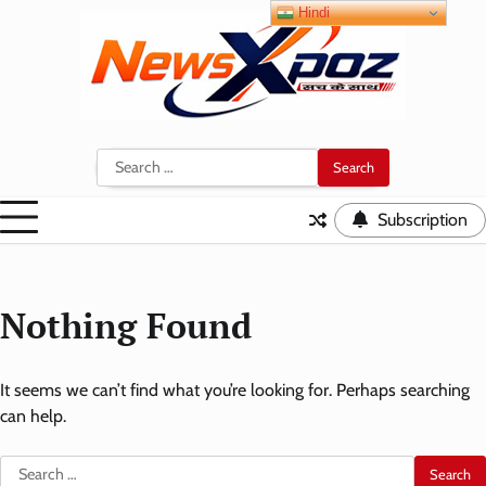
Skip
Hindi
to
content
Search
for:
Subscription
Nothing Found
It seems we can’t find what you’re looking for. Perhaps searching
can help.
Search